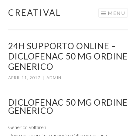
CREATIVAL
Skip
MENU
to
content
24H SUPPORTO ONLINE –
DICLOFENAC 50 MG ORDINE
GENERICO
APRIL 11, 2017
|
ADMIN
DICLOFENAC 50 MG ORDINE
GENERICO
Generico Voltaren
Dove posso ordinare generico Voltaren nessuna