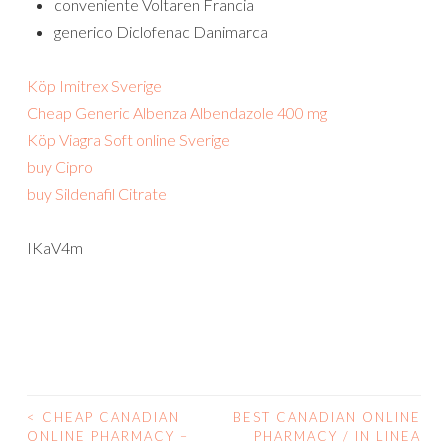
conveniente Voltaren Francia
generico Diclofenac Danimarca
Köp Imitrex Sverige
Cheap Generic Albenza Albendazole 400 mg
Köp Viagra Soft online Sverige
buy Cipro
buy Sildenafil Citrate
IKaV4m
<
CHEAP CANADIAN
BEST CANADIAN ONLINE
POST
ONLINE PHARMACY –
PHARMACY / IN LINEA