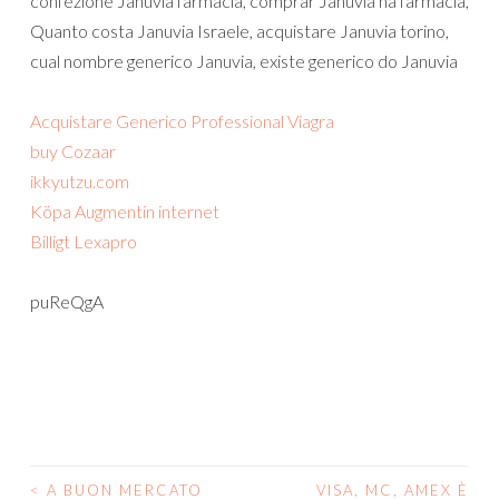
confezione Januvia farmacia, comprar Januvia na farmacia,
Quanto costa Januvia Israele, acquistare Januvia torino,
cual nombre generico Januvia, existe generico do Januvia
Acquistare Generico Professional Viagra
buy Cozaar
ikkyutzu.com
Köpa Augmentin internet
Billigt Lexapro
puReQgA
<
A BUON MERCATO
VISA, MC, AMEX È