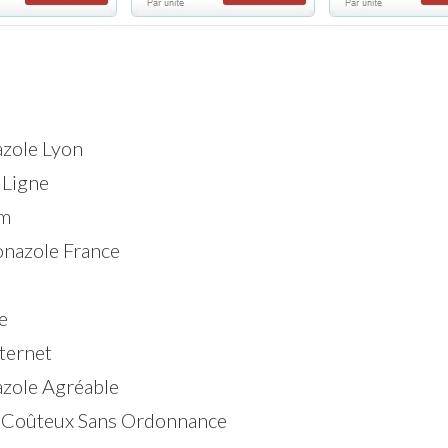
azole Lyon
 Ligne
um
nazole France
e
ternet
zole Agréable
u Coûteux Sans Ordonnance