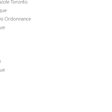
zole Toronto
que
ans Ordonnance
que
é
que