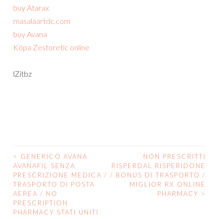
buy Atarax
masalaartdc.com
buy Avana
Köpa Zestoretic online
lZitbz
<
GENERICO AVANA
NON PRESCRITTI
POST
AVANAFIL SENZA
RISPERDAL RISPERIDONE
PRESCRIZIONE MEDICA /
/ BONUS DI TRASPORTO /
NAVIGATION
TRASPORTO DI POSTA
MIGLIOR RX ONLINE
AEREA / NO
PHARMACY
>
PRESCRIPTION
PHARMACY STATI UNITI