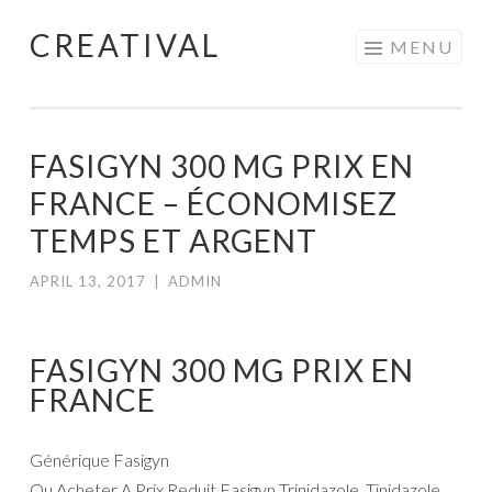
CREATIVAL
Skip
MENU
to
content
FASIGYN 300 MG PRIX EN
FRANCE – ÉCONOMISEZ
TEMPS ET ARGENT
APRIL 13, 2017
|
ADMIN
FASIGYN 300 MG PRIX EN
FRANCE
Générique Fasigyn
Ou Acheter A Prix Reduit Fasigyn Trinidazole. Tinidazole