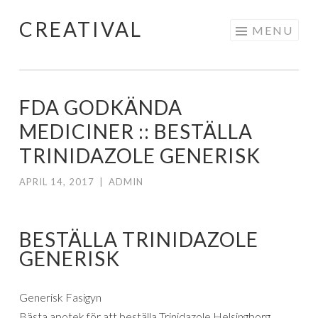
CREATIVAL
Skip
MENU
to
content
FDA GODKÄNDA
MEDICINER :: BESTÄLLA
TRINIDAZOLE GENERISK
APRIL 14, 2017
|
ADMIN
BESTÄLLA TRINIDAZOLE
GENERISK
Generisk Fasigyn
Bästa apotek för att beställa Trinidazole Helsingborg.