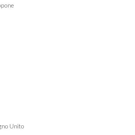
ppone
gno Unito