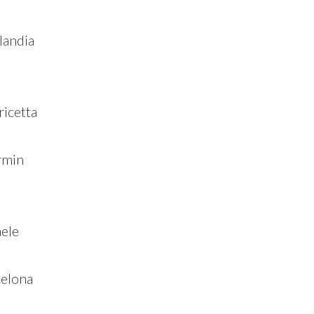
landia
icetta
rmin
ele
celona