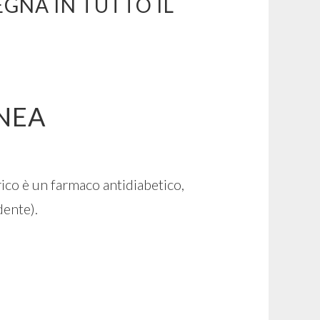
GNA IN TUTTO IL
NEA
co è un farmaco antidiabetico,
dente).