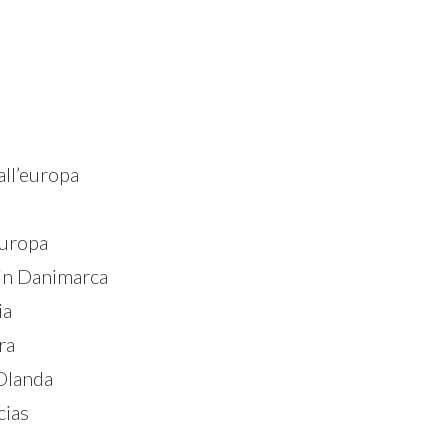
ll’europa
Europa
in Danimarca
ia
ra
Olanda
cias