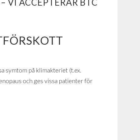
 VI ACCEPTERAR BTC
TFÖRSKOTT
a symtom på klimakteriet (t.ex.
menopaus och ges vissa patienter för