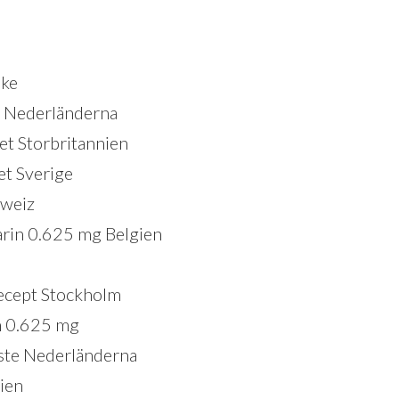
ike
e Nederländerna
et Storbritannien
et Sverige
hweiz
arin 0.625 mg Belgien
recept Stockholm
in 0.625 mg
aste Nederländerna
ien