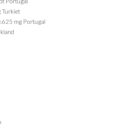
pt Portugal
 Turkiet
 0.625 mg Portugal
ekland
n