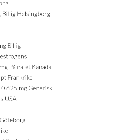
ropa
Billig Helsingborg
mg Billig
 estrogens
 mg På nätet Kanada
pt Frankrike
n 0.625 mg Generisk
ns USA
e Göteborg
ike