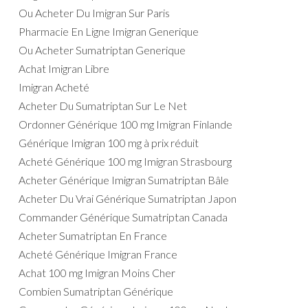
Ou Acheter Du Imigran Sur Paris
Pharmacie En Ligne Imigran Generique
Ou Acheter Sumatriptan Generique
Achat Imigran Libre
Imigran Acheté
Acheter Du Sumatriptan Sur Le Net
Ordonner Générique 100 mg Imigran Finlande
Générique Imigran 100 mg à prix réduit
Acheté Générique 100 mg Imigran Strasbourg
Acheter Générique Imigran Sumatriptan Bâle
Acheter Du Vrai Générique Sumatriptan Japon
Commander Générique Sumatriptan Canada
Acheter Sumatriptan En France
Acheté Générique Imigran France
Achat 100 mg Imigran Moins Cher
Combien Sumatriptan Générique