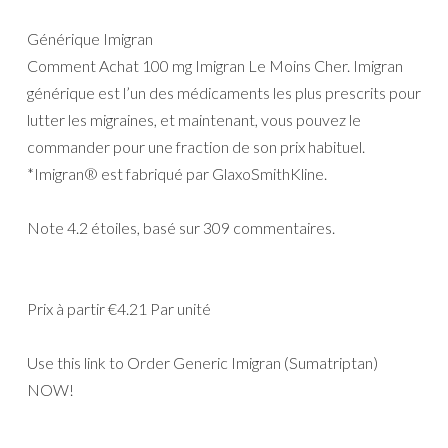
Générique Imigran
Comment Achat 100 mg Imigran Le Moins Cher. Imigran
générique est l’un des médicaments les plus prescrits pour
lutter les migraines, et maintenant, vous pouvez le
commander pour une fraction de son prix habituel.
*Imigran® est fabriqué par GlaxoSmithKline.
Note
4.2
étoiles, basé sur
309
commentaires.
Prix à partir
€4.21
Par unité
Use this link to Order Generic Imigran (Sumatriptan)
NOW!