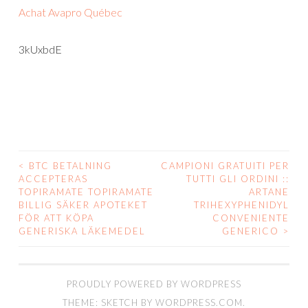
Achat Avapro Québec
3kUxbdE
<
BTC BETALNING
CAMPIONI GRATUITI PER
POST
ACCEPTERAS
TUTTI GLI ORDINI ::
TOPIRAMATE TOPIRAMATE
ARTANE
NAVIGATION
BILLIG SÄKER APOTEKET
TRIHEXYPHENIDYL
FÖR ATT KÖPA
CONVENIENTE
GENERISKA LÄKEMEDEL
GENERICO
>
PROUDLY POWERED BY WORDPRESS
THEME: SKETCH BY
WORDPRESS.COM
.