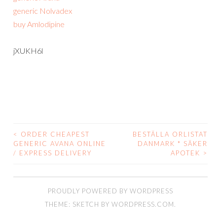
generic Nolvadex
buy Amlodipine
jXUKH6l
<
ORDER CHEAPEST
BESTÄLLA ORLISTAT
POST
GENERIC AVANA ONLINE
DANMARK * SÄKER
/ EXPRESS DELIVERY
APOTEK
>
NAVIGATION
PROUDLY POWERED BY WORDPRESS
THEME: SKETCH BY
WORDPRESS.COM
.