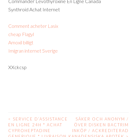
Commander Levothyroxine En Ligne Canada
Synthroid Achat Internet
Comment acheter Lasix
cheap Flagyl
Amoxil billigt
Imigran internet Sverige
XXckcsp
<
SERVICE D’ASSISTANCE
SÄKER OCH ANONYM /
POST
EN LIGNE 24H * ACHAT
ÖVER DISKEN BACTRIM
CYPROHEPTADINE
INKÖP / ACKREDITERAD
NAVIGATION
GENERIQUE * LIVRAISON
KANADENSISKA APOTEK
>