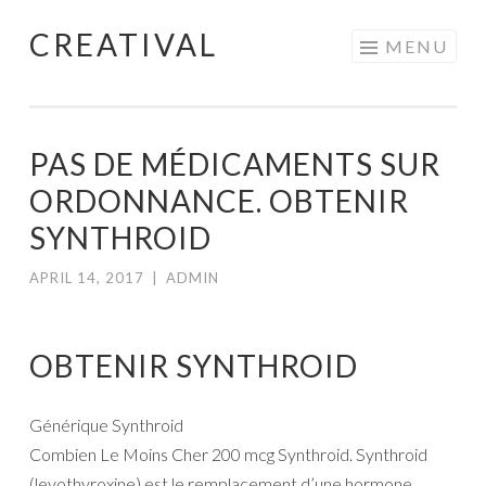
CREATIVAL
Skip
MENU
to
content
PAS DE MÉDICAMENTS SUR
ORDONNANCE. OBTENIR
SYNTHROID
APRIL 14, 2017
|
ADMIN
OBTENIR SYNTHROID
Générique Synthroid
Combien Le Moins Cher 200 mcg Synthroid. Synthroid
(levothyroxine) est le remplacement d’une hormone