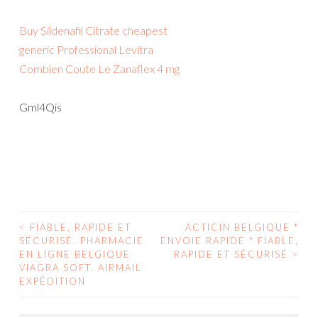
Buy Sildenafil Citrate cheapest
generic Professional Levitra
Combien Coute Le Zanaflex 4 mg
Gml4Qis
<
FIABLE, RAPIDE ET
ACTICIN BELGIQUE *
POST
SÉCURISÉ. PHARMACIE
ENVOIE RAPIDE * FIABLE,
EN LIGNE BELGIQUE
RAPIDE ET SÉCURISÉ
>
NAVIGATION
VIAGRA SOFT. AIRMAIL
EXPÉDITION