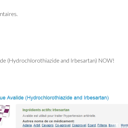
taires.
alide (Hydrochlorothiazide and Irbesartan) NOW!