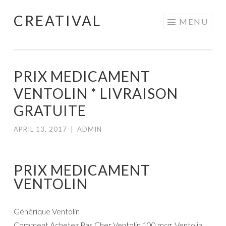
CREATIVAL
Skip
MENU
to
content
PRIX MEDICAMENT
VENTOLIN * LIVRAISON
GRATUITE
APRIL 13, 2017
|
ADMIN
PRIX MEDICAMENT
VENTOLIN
Générique Ventolin
Comment Achetez Pas Cher Ventolin 100 mcg. Ventolin