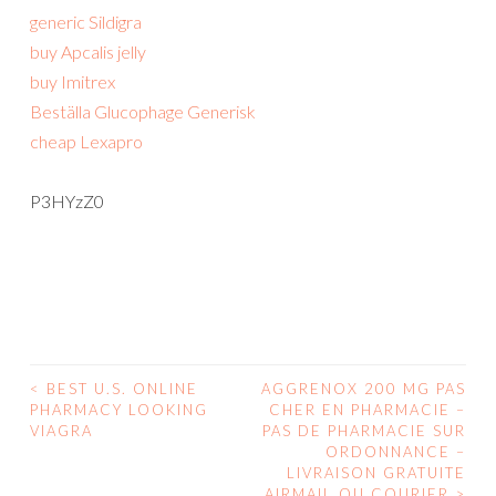
generic Sildigra
buy Apcalis jelly
buy Imitrex
Beställa Glucophage Generisk
cheap Lexapro
P3HYzZ0
<
BEST U.S. ONLINE
AGGRENOX 200 MG PAS
POST
PHARMACY LOOKING
CHER EN PHARMACIE –
VIAGRA
PAS DE PHARMACIE SUR
NAVIGATION
ORDONNANCE –
LIVRAISON GRATUITE
AIRMAIL OU COURIER
>