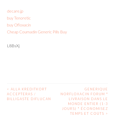
decare.jp
buy Tenoretic
buy Ofloxacin
Cheap Coumadin Generic Pills Buy
L8BsXj
<
ALLA KREDITKORT
GENERIQUE
POST
ACCEPTERAS /
NORFLOXACIN FORUM *
BILLIGASTE DIFLUCAN
LIVRAISON DANS LE
NAVIGATION
MONDE ENTIER (1-3
JOURS) * ÉCONOMISEZ
TEMPS ET COÛTS
>