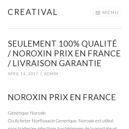
CREATIVAL
Skip
MENU
to
content
SEULEMENT 100% QUALITÉ
/ NOROXIN PRIX EN FRANCE
/ LIVRAISON GARANTIE
APRIL 14, 2017
|
ADMIN
NOROXIN PRIX EN FRANCE
Générique Noroxin
Ou Acheter Norfloxacin Generique. Noroxin est utilisé
pour traiter les infections bactériennes de la prostate et