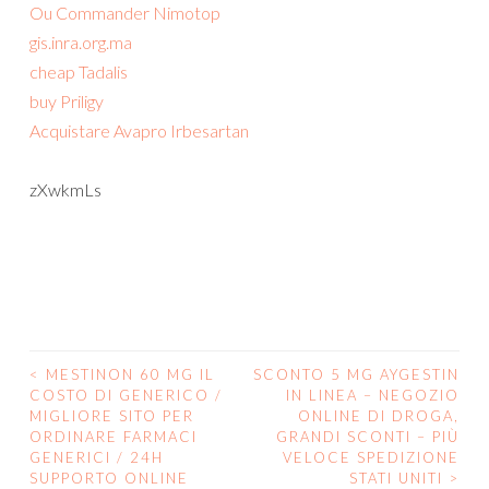
Ou Commander Nimotop
gis.inra.org.ma
cheap Tadalis
buy Priligy
Acquistare Avapro Irbesartan
zXwkmLs
<
MESTINON 60 MG IL
SCONTO 5 MG AYGESTIN
POST
COSTO DI GENERICO /
IN LINEA – NEGOZIO
MIGLIORE SITO PER
ONLINE DI DROGA,
NAVIGATION
ORDINARE FARMACI
GRANDI SCONTI – PIÙ
GENERICI / 24H
VELOCE SPEDIZIONE
SUPPORTO ONLINE
STATI UNITI
>