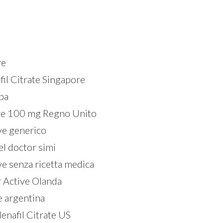
re
fil Citrate Singapore
pa
ive 100 mg Regno Unito
ve generico
el doctor simi
e senza ricetta medica
 Active Olanda
e argentina
enafil Citrate US