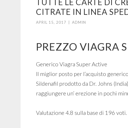
TUTTE LE CARTE DI C
CITRATE IN LINEA SP
APRIL 15, 2017
|
ADMIN
PREZZO VIAGRA S
Generico Viagra Super Active
Il miglior posto per l’acquisto generi
Sildenafil prodotto da Dr. Johns (Indi
raggiungere un’ erezione in pochi minu
Valutazione
4.8
sulla base di
196
voti.