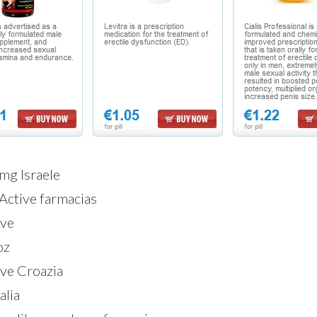
mg Israele
Active farmacias
ive
oz
ve Croazia
alia