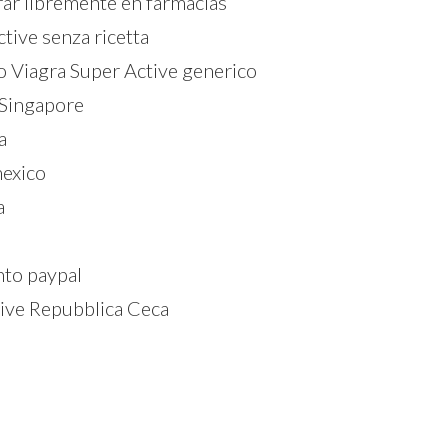
rar libremente en farmacias
tive senza ricetta
o Viagra Super Active generico
 Singapore
a
mexico
a
nto paypal
ive Repubblica Ceca