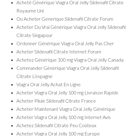
Acheté Générique Viagra Oral Jelly Sildenafil Citrate
Royaume Uni
Ou Acheter Generique Sildenafil Citrate Forum
Acheter Du Vrai Générique Viagra Oral Jelly Sildenafil
Citrate Singapour
Ordonner Générique Viagra Oral Jelly Pas Cher
Acheter Sildenafil Citrate Internet Forum
Achetez Générique 100 mg Viagra Oral Jelly Canada
Commander Générique Viagra Oral Jelly Sildenafil
Citrate L’espagne
Viagra Oral Jelly Achat En Ligne
Acheter Viagra Oral Jelly 100 mg Livraison Rapide
Acheter Pilule Sildenafil Citrate France
Acheter Maintenant Viagra Oral Jelly Générique
Acheter Viagra Oral Jelly 100 mg Internet Avis
Achetez Sildenafil Citrate Peu Coûteux
Acheter Viagra Oral Jelly 100 mg Europe