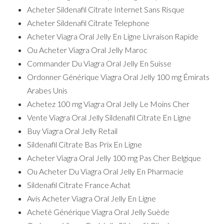
Acheter Sildenafil Citrate Internet Sans Risque
Acheter Sildenafil Citrate Telephone
Acheter Viagra Oral Jelly En Ligne Livraison Rapide
Ou Acheter Viagra Oral Jelly Maroc
Commander Du Viagra Oral Jelly En Suisse
Ordonner Générique Viagra Oral Jelly 100 mg Émirats
Arabes Unis
Achetez 100 mg Viagra Oral Jelly Le Moins Cher
Vente Viagra Oral Jelly Sildenafil Citrate En Ligne
Buy Viagra Oral Jelly Retail
Sildenafil Citrate Bas Prix En Ligne
Acheter Viagra Oral Jelly 100 mg Pas Cher Belgique
Ou Acheter Du Viagra Oral Jelly En Pharmacie
Sildenafil Citrate France Achat
Avis Acheter Viagra Oral Jelly En Ligne
Acheté Générique Viagra Oral Jelly Suède