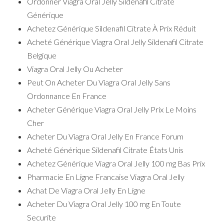
Ordonner Viagra Oral Jelly Sildenafil Citrate
Générique
Achetez Générique Sildenafil Citrate À Prix Réduit
Acheté Générique Viagra Oral Jelly Sildenafil Citrate
Belgique
Viagra Oral Jelly Ou Acheter
Peut On Acheter Du Viagra Oral Jelly Sans
Ordonnance En France
Acheter Générique Viagra Oral Jelly Prix Le Moins
Cher
Acheter Du Viagra Oral Jelly En France Forum
Acheté Générique Sildenafil Citrate États Unis
Achetez Générique Viagra Oral Jelly 100 mg Bas Prix
Pharmacie En Ligne Francaise Viagra Oral Jelly
Achat De Viagra Oral Jelly En Ligne
Acheter Du Viagra Oral Jelly 100 mg En Toute
Securite