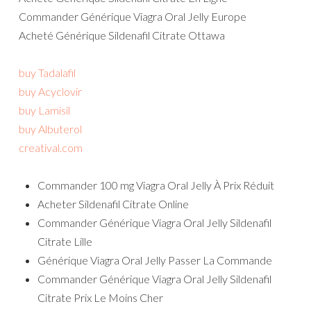
Commander Générique Viagra Oral Jelly Europe
Acheté Générique Sildenafil Citrate Ottawa
buy Tadalafil
buy Acyclovir
buy Lamisil
buy Albuterol
creatival.com
Commander 100 mg Viagra Oral Jelly À Prix Réduit
Acheter Sildenafil Citrate Online
Commander Générique Viagra Oral Jelly Sildenafil
Citrate Lille
Générique Viagra Oral Jelly Passer La Commande
Commander Générique Viagra Oral Jelly Sildenafil
Citrate Prix Le Moins Cher