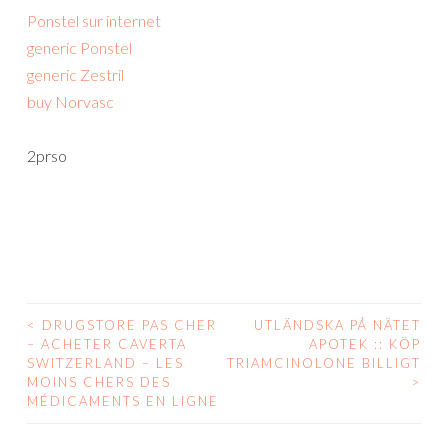
Ponstel sur internet
generic Ponstel
generic Zestril
buy Norvasc
2prso
<
DRUGSTORE PAS CHER
UTLÄNDSKA PÅ NÄTET
POST
– ACHETER CAVERTA
APOTEK :: KÖP
SWITZERLAND – LES
TRIAMCINOLONE BILLIGT
NAVIGATION
MOINS CHERS DES
>
MÉDICAMENTS EN LIGNE