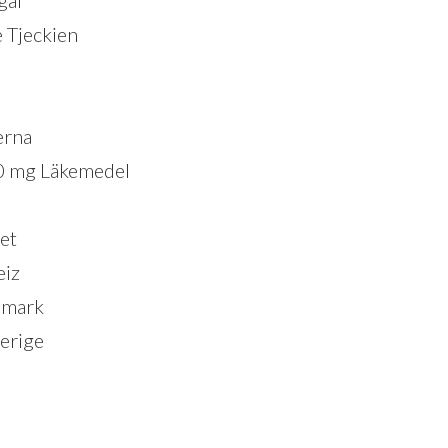
gal
e Tjeckien
erna
40 mg Läkemedel
et
eiz
nmark
erige