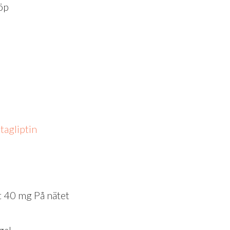
öp
tagliptin
rt 40 mg På nätet