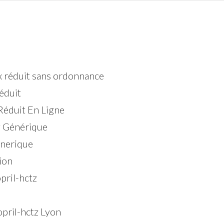
ix réduit sans ordonnance
éduit
Réduit En Ligne
z Générique
enerique
ion
pril-hctz
pril-hctz Lyon