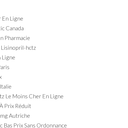
r En Ligne
tic Canada
En Pharmacie
Lisinopril-hctz
n Ligne
aris
x
talie
ctz Le Moins Cher En Ligne
À Prix Réduit
 mg Autriche
ic Bas Prix Sans Ordonnance