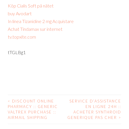
Köp Cialis Soft på nätet
buy Avodart
In linea Tizanidine 2 mg Acquistare
Achat Tindamax sur internet
tv.topxite.com
tTGLBg1
<
DISCOUNT ONLINE
SERVICE D’ASSISTANCE
POST
PHARMACY :: GENERIC
EN LIGNE 24H ::
VALTREX PURCHASE ::
ACHETER SYNTHROID
NAVIGATION
AIRMAIL SHIPPING
GENERIQUE PAS CHER
>